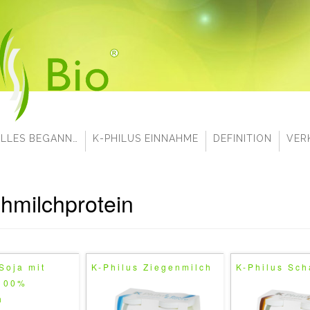
ALLES BEGANN…
K-PHILUS EINNAHME
DEFINITION
VER
hmilchprotein
Soja mit
K-Philus Ziegenmilch
K-Philus Sch
 100%
h