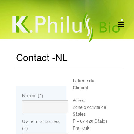
Contact -NL
Laiterie du
Climont
Naam (*)
Adres:
Zone d’Activité de
Sâales
F – 67 420 Sâales
Uw e-mailadres
Frankrijk
(*)