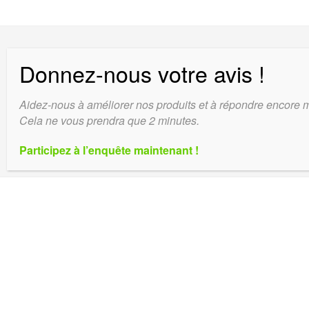
© 2026 K-PHILUS
LAITERIE DU CLIMONT - 67 420 SAÂLES.
Aidez-nous à améliorer nos produits et à répondre encore m
FRANCE
Cela ne vous prendra que 2 minutes.
~ WEBDESIGN :
LE PIMENT & LA TOILE
Participez à l’enquête maintenant !