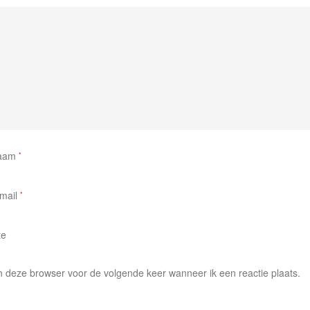
aam
*
mail
*
te
in deze browser voor de volgende keer wanneer ik een reactie plaats.